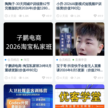
陶陶子-30天同城IP训练营62节
小乔-2026AI新模式短视频IP训
完整版杭州2026年(价值12800
练营(价值980元)
元)
2 天前
1.8K
49.9
2 天前
1.2K
49.9
会员精品
淘宝
会员精品
直播带货
子鹏讲电商-淘宝私家班26年8月
宝子哥-抖音快手全套无人直播
重磅更新(价值4980元)
课2026年8月5更新（价值2980
元）
4 天前
5.0K
99.9
4 天前
7.2K
49.9