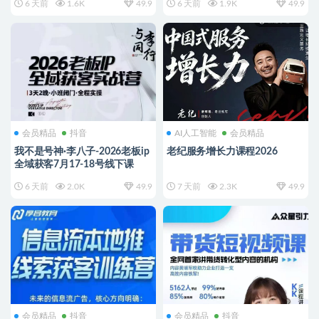
6 天前
1.6K
49.9
6 天前
1.9K
49.9
会员精品
抖音
AI人工智能
会员精品
我不是号神·李八子-2026老板ip
老纪服务增长力课程2026
全域获客7月17-18号线下课
6 天前
2.0K
49.9
7 天前
2.3K
49.9
会员精品
抖音
会员精品
抖音