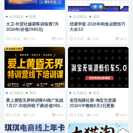
会员精品
电商
会员精品
咸鱼
大卫-外贸社媒获客训练营7月
优课学堂-2026年闲鱼运营技巧
2026年(价值3980元)
大全3.0
4 天前
2.1K
29.9
4 天前
2.6K
49.9
会员精品
淘宝
会员精品
淘宝
爱上黄昏无界特训营AI推广实战
老范电商社群-淘宝无货源
7月27-30杭州线下课(价值9800
2026VIP教程8月2日更新
元)
5 天前
3.7K
99.9
6 天前
3.6K
49.9