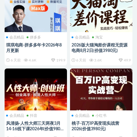
会员精品
拼多多
会员精品
淘宝
琪琪电商-拼多多年卡2026年8
2026版大猫淘差价课程无货源
月更新
电商8月2日(价值3980元)
6 天前
4.6K
199.9
6 天前
3.6K
49.9
会员精品
抖音
会员精品
小红书
风清扬-人性大师三天两夜3月
桃子-百万IP高变现实战营
14-16线下课2026年(价值9800
2026(价值3980元)
元)