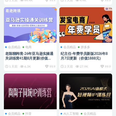
1 天前
44.4K
99.9
1 天前
4.4K
99.9
会员精品
电商
会员精品
拼多多
老陈聊跨境-26年亚马逊实操通
纪主任-年费学员新版2026年8
关训练营41期8月更新(价值
月7日更新（价值1888元）
11999元)
1 天前
6.3K
99.9
2 天前
27.9K
99.9
会员精品
抖音
AI人工智能
会员精品