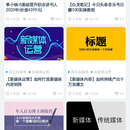
筝小钱-0基础晋升职业讲书人
【白龙笔记】今日头条音乐号日
2023年(价值4399元)
赚100实操教程
3 年前
16.9K
49.9
3 年前
16.5K
9.9
其它自媒体
自媒体运营
其它自媒体
自媒体运营
【新媒体运营】如何打造新媒体
【新媒体内容】如何持续产出十
内容矩阵
万加爆文
3 年前
15.4K
9.9
3 年前
13.0K
9.9