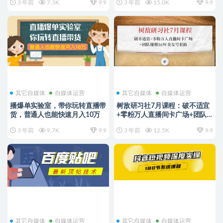
3 年前
7.3K
9.9
3 年前
15.0K
9.9
其它自媒体
自媒体运营
其它自媒体
自媒体运营
播爆单实验室，带你玩转直播带
树敌研习社7月课程：破不适宜
货，普通人也能快速月入10万
+零粉万人直播间卡广场+团队
赚佣16W美女号套路
3 年前
9.7K
9.9
3 年前
12.5K
9.9
其它自媒体
自媒体运营
其它自媒体
自媒体运营