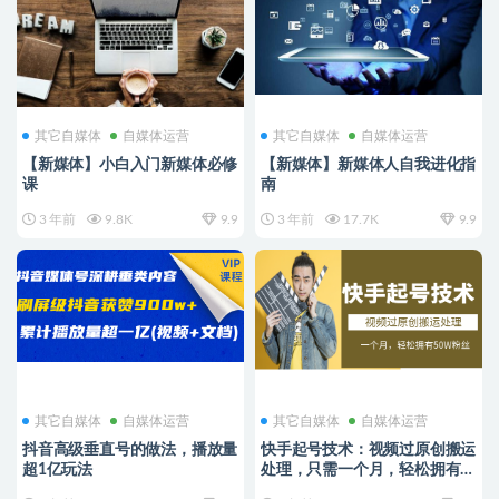
其它自媒体
自媒体运营
其它自媒体
自媒体运营
【新媒体】小白入门新媒体必修
【新媒体】新媒体人自我进化指
课
南
3 年前
9.8K
9.9
3 年前
17.7K
9.9
其它自媒体
自媒体运营
其它自媒体
自媒体运营
抖音高级垂直号的做法，播放量
快手起号技术：视频过原创搬运
超1亿玩法
处理，只需一个月，轻松拥有
50W粉丝