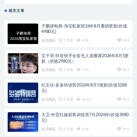
相关文章
子鹏讲电商-淘宝私家班26年8月重磅更新(价值
4980元)
会员精品
1 天前
4.9K
99.9
宝子哥-抖音快手全套无人直播课2026年8月5更
新（价值2980元）
会员精品
1 天前
7.2K
49.9
纪主任-多多特训营2026年8月5更新(价值5288
元)
会员精品
1 天前
44.1K
99.9
大卫-外贸社媒获客训练营7月2026年(价值3980
元)
会员精品
1 天前
2.0K
29.9