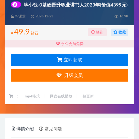
#
筝小钱-0基础晋升职业讲书人2023年(价值4399元)
97课堂
2023-12-21
16.9K
49.9
收藏
签到
¥
钻石
永久会员免费
立即获取
升级会员
：
mp4格式
网盘在线播放
包更新
详情介绍
常见问题