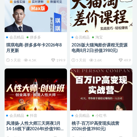
会员精品
拼多多
会员精品
淘宝
琪琪电商-拼多多年卡2026年8
2026版大猫淘差价课程无货源
月更新
电商8月2日(价值3980元)
5 天前
4.5K
199.9
5 天前
3.6K
49.9
会员精品
抖音
会员精品
小红书
风清扬-人性大师三天两夜3月
桃子-百万IP高变现实战营
14-16线下课2026年(价值9800
2026(价值3980元)
元)