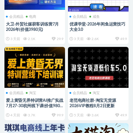
会员精品
电商
会员精品
咸鱼
大卫-外贸社媒获客训练营7月
优课学堂-2026年闲鱼运营技巧
2026年(价值3980元)
大全3.0
3 天前
2.1K
29.9
3 天前
2.6K
49.9
会员精品
淘宝
会员精品
淘宝
爱上黄昏无界特训营AI推广实战
老范电商社群-淘宝无货源
7月27-30杭州线下课(价值9800
2026VIP教程8月2日更新
元)
4 天前
3.7K
99.9
5 天前
3.6K
49.9