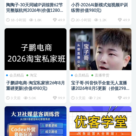
陶陶子-30天同城IP训练营62节
小乔-2026AI新模式短视频IP训
完整版杭州2026年(价值12800
练营(价值980元)
元)
18 小时前
1.8K
49.9
20 小时前
1.2K
49.9
会员精品
淘宝
会员精品
直播带货
子鹏讲电商-淘宝私家班26年8月
宝子哥-抖音快手全套无人直播
重磅更新(价值4980元)
课2026年8月5更新（价值2980
元）
3 天前
5.0K
99.9
3 天前
7.2K
49.9