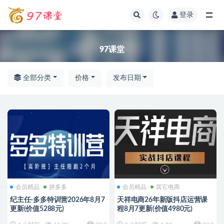
登录
全部
97课堂
全部分类
价格
发布日期
会员精品
拼多多
会员精品
其它电商
纪主任-多多特训营2026年8月7
天祥电商26年新版抖店运营课
更新(价值5288元)
程8月7更新(价值4980元)