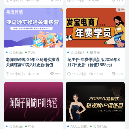
4 小时前
44.2K
99.9
8 小时前
4.4K
99.9
会员精品
电商
会员精品
拼多多
老陈聊跨境-26年亚马逊实操通
纪主任-年费学员新版2026年8
关训练营41期8月更新(价值
月7日更新（价值1888元）
11999元)
12 小时前
6.3K
99.9
15 小时前
27.8K
99.9
会员精品
抖音
AI人工智能
会员精品