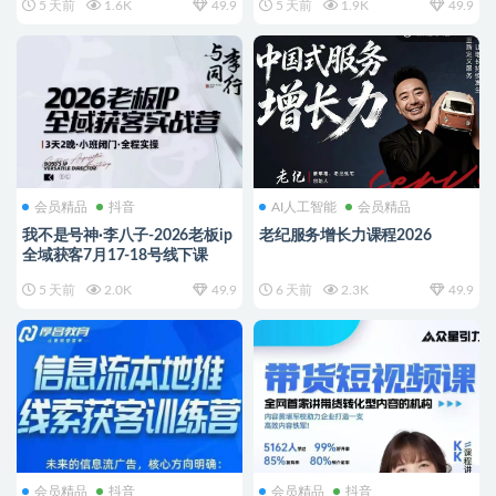
5 天前
1.6K
49.9
5 天前
1.9K
49.9
会员精品
抖音
AI人工智能
会员精品
我不是号神·李八子-2026老板ip
老纪服务增长力课程2026
全域获客7月17-18号线下课
5 天前
2.0K
49.9
6 天前
2.3K
49.9
会员精品
抖音
会员精品
抖音