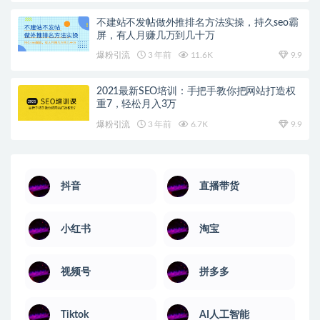
不建站不发帖做外推排名方法实操，持久seo霸
屏，有人月赚几万到几十万
爆粉引流
3 年前
11.6K
9.9
2021最新SEO培训：手把手教你把网站打造权
重7，轻松月入3万
爆粉引流
3 年前
6.7K
9.9
抖音
直播带货
小红书
淘宝
视频号
拼多多
Tiktok
AI人工智能