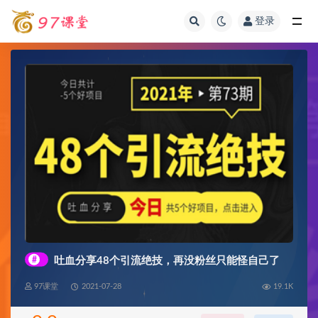
登录
全部
#
吐血分享48个引流绝技，再没粉丝只能怪自己了
97课堂
2021-07-28
19.1K