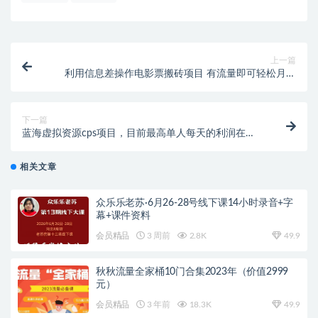
上一篇
利用信息差操作电影票搬砖项目 有流量即可轻松月赚
1W+
下一篇
蓝海虚拟资源cps项目，目前最高单人每天的利润在
1000以上【视频课程】
相关文章
众乐乐老苏·6月26-28号线下课14小时录音+字
幕+课件资料
会员精品
3 周前
2.8K
49.9
秋秋流量全家桶10门合集2023年（价值2999
元）
会员精品
3 年前
18.3K
49.9