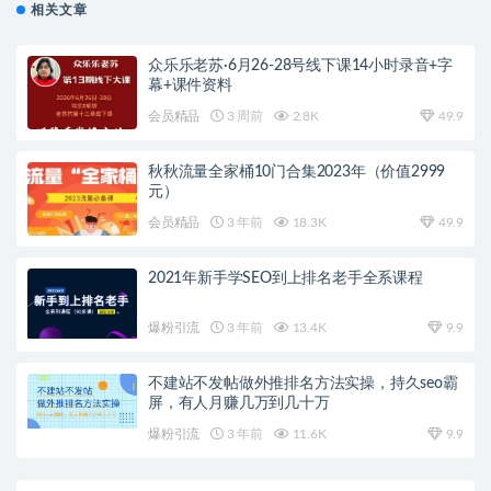
相关文章
众乐乐老苏·6月26-28号线下课14小时录音+字
幕+课件资料
会员精品
3 周前
2.8K
49.9
秋秋流量全家桶10门合集2023年（价值2999
元）
会员精品
3 年前
18.3K
49.9
2021年新手学SEO到上排名老手全系课程
爆粉引流
3 年前
13.4K
9.9
不建站不发帖做外推排名方法实操，持久seo霸
屏，有人月赚几万到几十万
爆粉引流
3 年前
11.6K
9.9