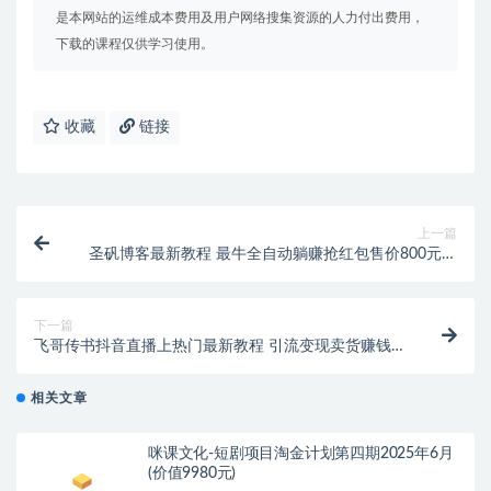
是本网站的运维成本费用及用户网络搜集资源的人力付出费用，
下载的课程仅供学习使用。
收藏
链接
上一篇
圣矾博客最新教程 最牛全自动躺赚抢红包售价800元项
目
下一篇
飞哥传书抖音直播上热门最新教程 引流变现卖货赚钱秘
籍
相关文章
咪课文化-短剧项目淘金计划第四期2025年6月
(价值9980元)