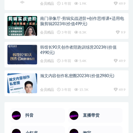
会员精品
1 年前
1.9K
49.9
南门录像厅-剪辑实战进阶+创作思维课+适用电
脑剪辑2023年(价值499元)
会员精品
3 年前
8.3K
9.9
韩馆长90天创作者陪跑训练营2023年(价值
4990元)
会员精品
3 年前
5.4K
49.9
瀚文内容创作私密圈2023年(价值2980元)
会员精品
3 年前
15.5K
49.9
抖音
直播带货