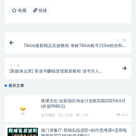
收藏
链接
上一篇
Tiktok最新精品实操教程 单账Tiktok账号210w粉丝和单
视频300w点
下一篇
[新媒体运营] 靠读书赚钱变现最新教程 读书月入
7W+写出价值10000+的卖货书评（完结）
相关文章
咪课文化-短剧项目淘金计划第四期2025年6月
(价值9980元)
会员精品
1 年前
1.9K
49.9
南门录像厅-剪辑实战进阶+创作思维课+适用电