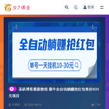
登录
全部
#
圣矾博客最新教程 最牛全自动躺赚抢红包售价800
元项目
97课堂
2021-08-11
7.5K