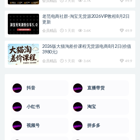
会员精品
3 天前
3.7K
99.9
老范电商社群-淘宝无货源2026VIP教程8月2日
更新
会员精品
5 天前
3.6K
49.9
2026版大猫淘差价课程无货源电商8月2日(价值
3980元)
会员精品
5 天前
3.6K
49.9
抖音
直播带货
小红书
淘宝
视频号
拼多多