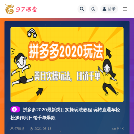
登录
全部
#
拼多多2020最新类目实操玩法教程 玩转直通车轻
松操作到日销千单爆款
97课堂
2021-05-13
9.4K