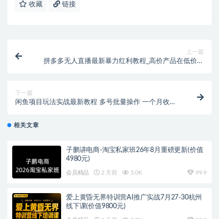
收藏
链接
上一篇
拼多多无人直播最新暴力红利教程_高价产品在低价池
中疯狂爆发日赚1W+
下一篇
闲鱼项目玩法实战最新教程 多号批量操作 一个月收益
几万
相关文章
子鹏讲电商-淘宝私家班26年8月重磅更新(价值
4980元)
会员精品
2 天前
5.0K
99.9
爱上黄昏无界特训营AI推广实战7月27-30杭州
线下课(价值9800元)