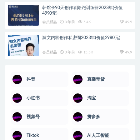
韩馆长90天创作者陪跑训练营2023年(价值
4990元)
会员精品
3 年前
5.4K
49.9
瀚文内容创作私密圈2023年(价值2980元)
会员精品
3 年前
15.5K
49.9
抖音
直播带货
小红书
淘宝
视频号
拼多多
Tiktok
AI人工智能