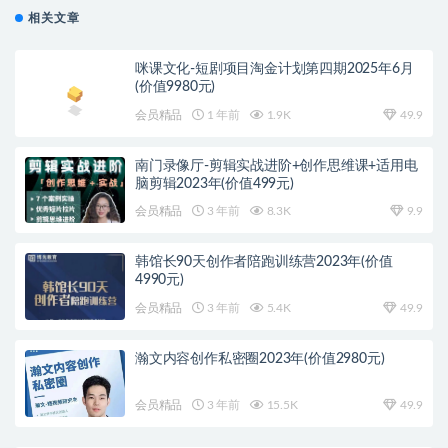
相关文章
咪课文化-短剧项目淘金计划第四期2025年6月
(价值9980元)
会员精品
1 年前
1.9K
49.9
南门录像厅-剪辑实战进阶+创作思维课+适用电
脑剪辑2023年(价值499元)
会员精品
3 年前
8.3K
9.9
韩馆长90天创作者陪跑训练营2023年(价值
4990元)
会员精品
3 年前
5.4K
49.9
瀚文内容创作私密圈2023年(价值2980元)
会员精品
3 年前
15.5K
49.9