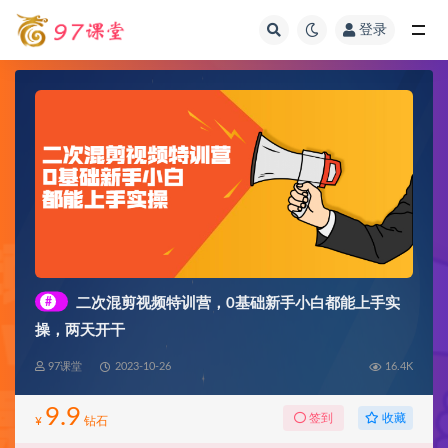
登录
全部
#
二次混剪视频特训营，0基础新手小白都能上手实
操，两天开干
97课堂
2023-10-26
16.4K
9.9
收藏
签到
¥
钻石