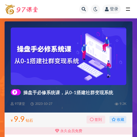
登录
全部
#
操盘手必修系统课，从0-1搭建社群变现系统
97课堂
2023-10-27
9.2K
9.9
收藏
签到
¥
钻石
永久会员免费