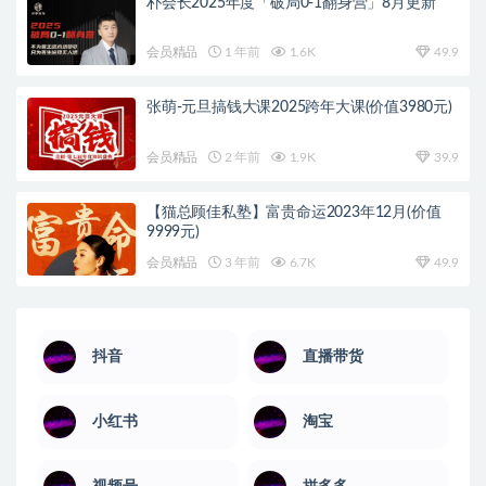
朴会长2025年度「破局0-1翻身营」8月更新
会员精品
1 年前
1.6K
49.9
张萌-元旦搞钱大课2025跨年大课(价值3980元)
会员精品
2 年前
1.9K
39.9
【猫总顾佳私塾】富贵命运2023年12月(价值
9999元)
会员精品
3 年前
6.7K
49.9
抖音
直播带货
小红书
淘宝