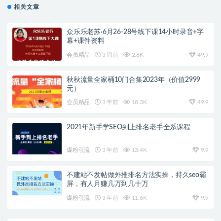
相关文章
众乐乐老苏·6月26-28号线下课14小时录音+字
幕+课件资料
会员精品
3 周前
2.8K
49.9
秋秋流量全家桶10门合集2023年（价值2999
元）
会员精品
3 年前
18.3K
49.9
2021年新手学SEO到上排名老手全系课程
爆粉引流
3 年前
13.4K
9.9
不建站不发帖做外推排名方法实操，持久seo霸
屏，有人月赚几万到几十万
爆粉引流
3 年前
11.6K
9.9