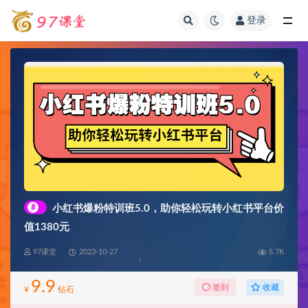
登录
全部
#
小红书爆粉特训班5.0，助你轻松玩转小红书平台价
值1380元
97课堂
2023-10-27
5.7K
9.9
收藏
签到
¥
钻石