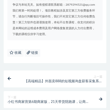
争议与本站无关。如有侵权请联系邮箱：2879294521@qq.com
我们将第一时间处理！。项目教程如涉及其它第三方收费服务环
节，请自行判断项目可操作性，我们不对其它第三方任何收费负
责！第三方软件也请谨慎使用，本站不出售课程，你支付的积分
是本网站的运维成本费用及用户网络搜集资源的人力付出费用，
下载的课程仅供学习使用。
收藏
链接
上一篇
【高端精品】外面卖888的短视频询盘获客采集系统
【无限采集+永久使用】
下一篇
小红书商家营第6期商家版，21天带货陪跑课，让商家
丢掉付流量