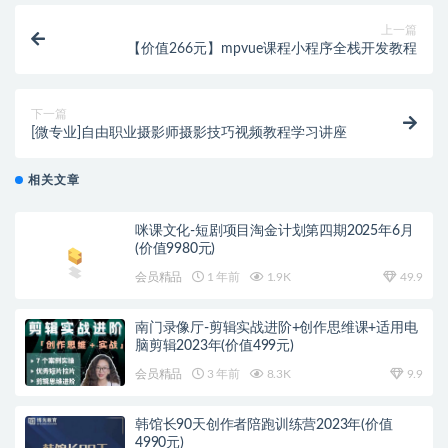
上一篇
【价值266元】mpvue课程小程序全栈开发教程
下一篇
[微专业]自由职业摄影师摄影技巧视频教程学习讲座
相关文章
咪课文化-短剧项目淘金计划第四期2025年6月
(价值9980元)
会员精品
1 年前
1.9K
49.9
南门录像厅-剪辑实战进阶+创作思维课+适用电
脑剪辑2023年(价值499元)
会员精品
3 年前
8.3K
9.9
韩馆长90天创作者陪跑训练营2023年(价值
4990元)