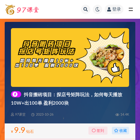
登录
全部
#
抖音搬砖项目：探店号矩阵玩法，如何每天播放
10W+出100单 盈利2000块
97课堂
2023-10-26
14.4K
9.9
收藏
签到
¥
钻石