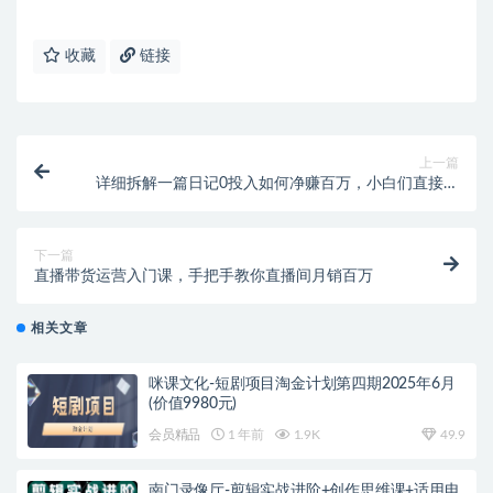
收藏
链接
上一篇
详细拆解一篇日记0投入如何净赚百万，小白们直接手
动后也都净赚10万
下一篇
直播带货运营入门课，手把手教你直播间月销百万
相关文章
咪课文化-短剧项目淘金计划第四期2025年6月
(价值9980元)
会员精品
1 年前
1.9K
49.9
南门录像厅-剪辑实战进阶+创作思维课+适用电