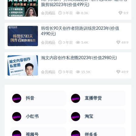
脑剪辑2023年(价值499元)
会员精品
3 年前
8.3K
9.9
韩馆长90天创作者陪跑训练营2023年(价值
4990元)
会员精品
3 年前
5.4K
49.9
瀚文内容创作私密圈2023年(价值2980元)
会员精品
3 年前
15.5K
49.9
抖音
直播带货
小红书
淘宝
视频号
拼多多