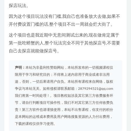
探店玩法。
因为这个项目玩法没有门槛,我自己也准备放大去做,如果不
开付费设置门槛的话,整个项目不出一周就会烂大街了。
这个项目也是我近期中无意间测试岀来的,现在做肯定属于
第一批吃螃蟹的人,整个玩法完全不同于其他探店号,不需要
自己去探店就能做探店号。
声明：
本站为非盈利性赞助网站，本站所发布的一切视频课程仅
限用于学习和研究目的；不得将上述内容用于商业或者非法用
途，否则，一切后果请用户自负。本站所有课程来自网络，版权
争议与本站无关。如有侵权请联系邮箱：2879294521@qq.com
我们将第一时间处理！。项目教程如涉及其它第三方收费服务环
节，请自行判断项目可操作性，我们不对其它第三方任何收费负
责！第三方软件也请谨慎使用，本站不出售课程，你支付的积分
是本网站的运维成本费用及用户网络搜集资源的人力付出费用，
下载的课程仅供学习使用。