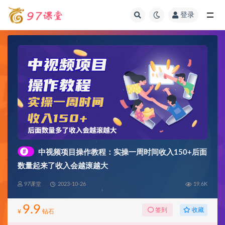
登录
全部
#
中视频项目操作教程：实操一周时间收入150+后面
数量起来了收入会越滚越大
97课堂
2023-10-26
19.6K
9.9
收藏
签到
¥
钻石