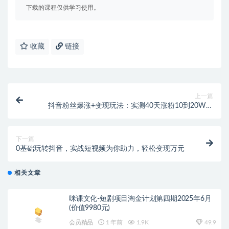
下载的课程仅供学习使用。
收藏
链接
上一篇
抖音粉丝爆涨+变现玩法：实测40天涨粉10到20W粉
丝，当副业操作月赚几十万
下一篇
0基础玩转抖音，实战短视频为你助力，轻松变现万元
相关文章
咪课文化-短剧项目淘金计划第四期2025年6月
(价值9980元)
会员精品
1 年前
1.9K
49.9