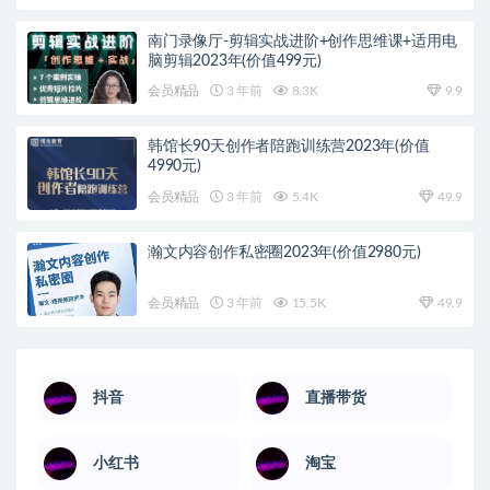
南门录像厅-剪辑实战进阶+创作思维课+适用电
脑剪辑2023年(价值499元)
会员精品
3 年前
8.3K
9.9
韩馆长90天创作者陪跑训练营2023年(价值
4990元)
会员精品
3 年前
5.4K
49.9
瀚文内容创作私密圈2023年(价值2980元)
会员精品
3 年前
15.5K
49.9
抖音
直播带货
小红书
淘宝