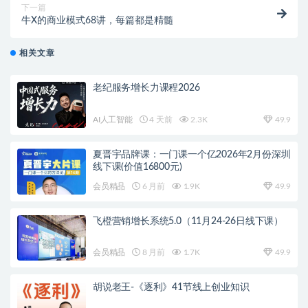
下一篇
牛X的商业模式68讲，每篇都是精髓
相关文章
老纪服务增长力课程2026
AI人工智能
4 天前
2.3K
49.9
夏晋宇品牌课：一门课一个亿2026年2月份深圳
线下课(价值16800元)
会员精品
6 月前
1.9K
49.9
飞橙营销增长系统5.0（11月24-26日线下课）
会员精品
8 月前
1.7K
49.9
胡说老王-《逐利》41节线上创业知识