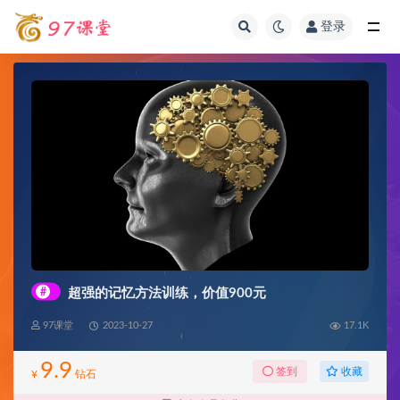
登录
全部
#
超强的记忆方法训练，价值900元
97课堂
2023-10-27
17.1K
9.9
收藏
签到
¥
钻石