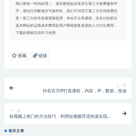
我们将第一时间处理！。项目教程如涉及其它第三方收费服务环
节，请自行判断项目可操作性，我们不对其它第三方任何收费负
责！第三方软件也请谨慎使用，本站不出售课程，你支付的积分
是本网站的运维成本费用及用户网络搜集资源的人力付出费用，
下载的课程仅供学习使用。
收藏
链接
上一篇
抖音百万IP打造课程，内容，IP，数据，投放
下一篇
短视频上热门的方法技巧，利用短视频导流快速实现万
元收益
相关文章