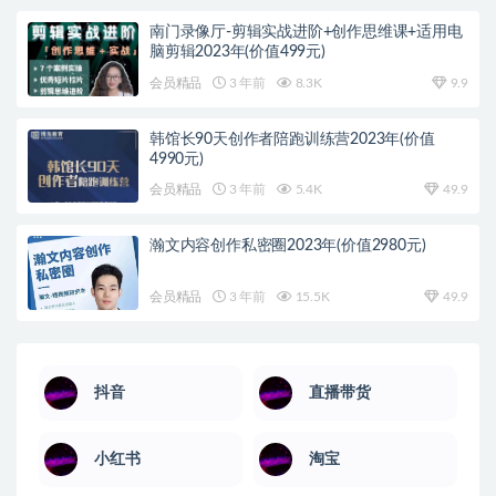
南门录像厅-剪辑实战进阶+创作思维课+适用电
脑剪辑2023年(价值499元)
会员精品
3 年前
8.3K
9.9
韩馆长90天创作者陪跑训练营2023年(价值
4990元)
会员精品
3 年前
5.4K
49.9
瀚文内容创作私密圈2023年(价值2980元)
会员精品
3 年前
15.5K
49.9
抖音
直播带货
小红书
淘宝