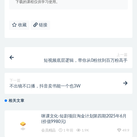
下载的课程仅供学习使用。
收藏
链接
上一篇
短视频底层逻辑，带你从0粉丝到百万粉高手
下一篇
不出镜不口播，抖音卖书能一个也3W
相关文章
咪课文化-短剧项目淘金计划第四期2025年6月
(价值9980元)
会员精品
1 年前
1.9K
49.9