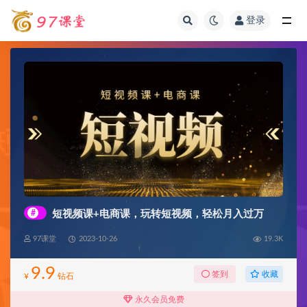
登录
全部
#
短视频课+电商课，玩转短视频，轻松月入过万
97课堂
2023-10-26
19.3K
9.9
收藏
签到
¥
钻石
永久会员免费