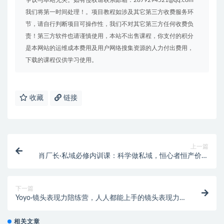
争议与本站无关。如有侵权请联系邮箱：2879294521@qq.com
我们将第一时间处理！。项目教程如涉及其它第三方收费服务环
节，请自行判断项目可操作性，我们不对其它第三方任何收费负
责！第三方软件也请谨慎使用，本站不出售课程，你支付的积分
是本网站的运维成本费用及用户网络搜集资源的人力付出费用，
下载的课程仅供学习使用。
收藏
链接
上一篇
肖厂长·私域必修内训课：科学做私域，恒心者恒产价值
1999元
下一篇
Yoyo·镜头表现力陪练营，人人都能上手的镜头表现力
课价值9999元
相关文章