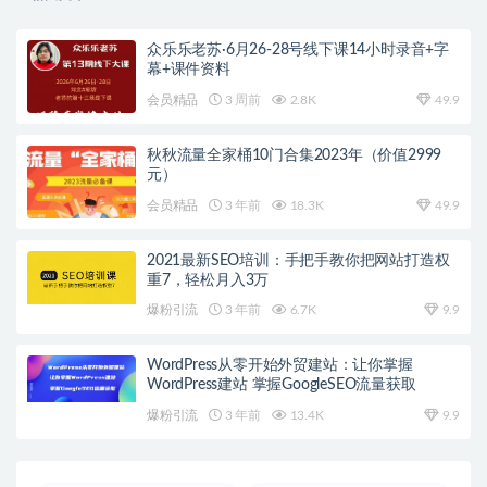
众乐乐老苏·6月26-28号线下课14小时录音+字
幕+课件资料
会员精品
3 周前
2.8K
49.9
秋秋流量全家桶10门合集2023年（价值2999
元）
会员精品
3 年前
18.3K
49.9
2021最新SEO培训：手把手教你把网站打造权
重7，轻松月入3万
爆粉引流
3 年前
6.7K
9.9
WordPress从零开始外贸建站：让你掌握
WordPress建站 掌握GoogleSEO流量获取
爆粉引流
3 年前
13.4K
9.9