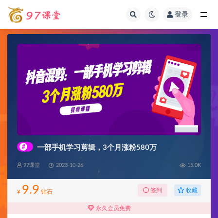
登录
全部
#
一部手机学习剪辑，3个月涨粉580万
97课堂
2023-10-26
15.0K
9.9
收藏
签到
¥
钻石
永久会员免费