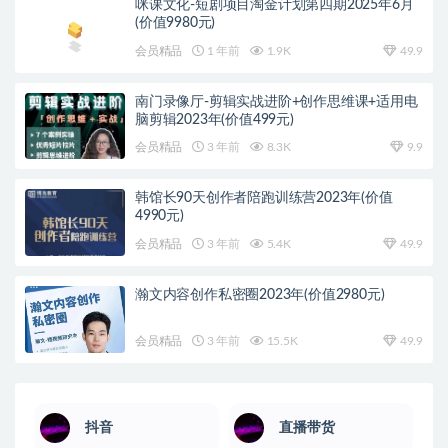
咪课文化-短剧项目淘金计划第四期2025年6月
(价值9980元)
会员精品
1 年前
1.9K
49.9
南门录像厅-剪辑实战进阶+创作思维课+适用电
脑剪辑2023年(价值499元)
会员精品
3 年前
8.3K
9.9
韩馆长90天创作者陪跑训练营2023年(价值
4990元)
会员精品
3 年前
5.4K
49.9
瀚文内容创作私密圈2023年(价值2980元)
会员精品
3 年前
15.5K
49.9
抖音
直播带货