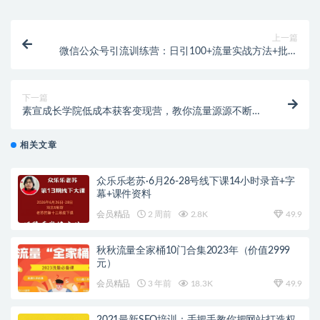
上一篇
微信公众号引流训练营：日引100+流量实战方法+批量
霸屏秘笈+排名置顶黑科技
下一篇
素宣成长学院低成本获客变现营，教你流量源源不断的
秘诀，轻松月入10万
相关文章
众乐乐老苏·6月26-28号线下课14小时录音+字
幕+课件资料
会员精品
2 周前
2.8K
49.9
秋秋流量全家桶10门合集2023年（价值2999
元）
会员精品
3 年前
18.3K
49.9
2021最新SEO培训：手把手教你把网站打造权