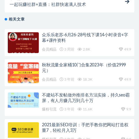
一起玩赚社群+直播：社群快速满人技术
相关文章
众乐乐老苏·6月26-28号线下课14小时录音+字
幕+课件资料
会员精品
3 周前
2.8K
49.9
秋秋流量全家桶10门合集2023年（价值2999
元）
会员精品
3 年前
18.3K
49.9
不建站不发帖做外推排名方法实操，持久seo霸
屏，有人月赚几万到几十万
爆粉引流
3 年前
11.6K
9.9
2021最新SEO培训：手把手教你把网站打造权
重7，轻松月入3万