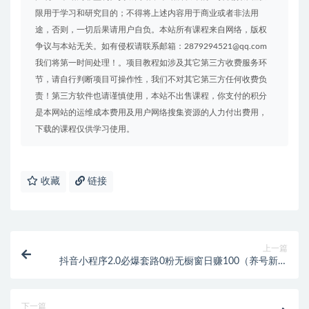
限用于学习和研究目的；不得将上述内容用于商业或者非法用
途，否则，一切后果请用户自负。本站所有课程来自网络，版权
争议与本站无关。如有侵权请联系邮箱：2879294521@qq.com
我们将第一时间处理！。项目教程如涉及其它第三方收费服务环
节，请自行判断项目可操作性，我们不对其它第三方任何收费负
责！第三方软件也请谨慎使用，本站不出售课程，你支付的积分
是本网站的运维成本费用及用户网络搜集资源的人力付出费用，
下载的课程仅供学习使用。
收藏
链接
上一篇
抖音小程序2.0必爆套路0粉无橱窗日赚100（养号新思
路+破不适宜公开）
下一篇