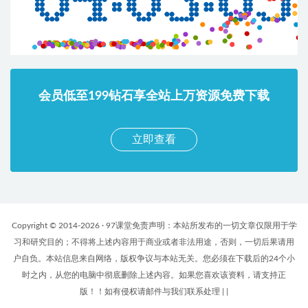
会员低至199钻石享全站上万资源免费下载
立即查看
Copyright © 2014-2026 · 97课堂免责声明：本站所发布的一切文章仅限用于学
习和研究目的；不得将上述内容用于商业或者非法用途，否则，一切后果请用
户自负。本站信息来自网络，版权争议与本站无关。您必须在下载后的24个小
时之内，从您的电脑中彻底删除上述内容。如果您喜欢该资料，请支持正
版！！如有侵权请邮件与我们联系处理
|
|