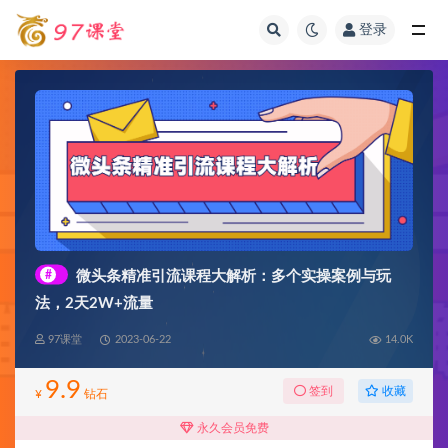
登录
全部
#
微头条精准引流课程大解析：多个实操案例与玩
法，2天2W+流量
97课堂
2023-06-22
14.0K
9.9
收藏
签到
¥
钻石
永久会员免费