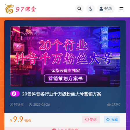
登录
全部
#
20份抖音各行业千万级粉丝大号营销方案
97课堂
2023-05-26
17.9K
9.9
收藏
签到
¥
钻石