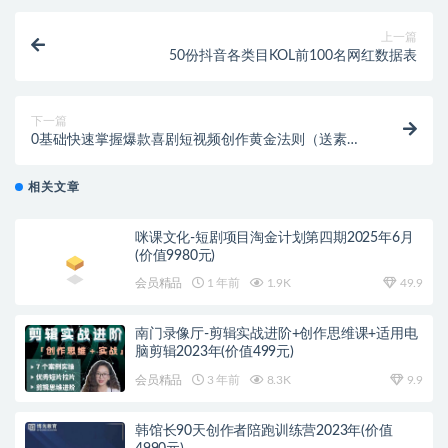
上一篇
50份抖音各类目KOL前100名网红数据表
下一篇
0基础快速掌握爆款喜剧短视频创作黄金法则（送素材
大礼包）
相关文章
咪课文化-短剧项目淘金计划第四期2025年6月
(价值9980元)
会员精品
1 年前
1.9K
49.9
南门录像厅-剪辑实战进阶+创作思维课+适用电
脑剪辑2023年(价值499元)
会员精品
3 年前
8.3K
9.9
韩馆长90天创作者陪跑训练营2023年(价值