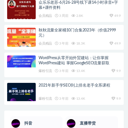
众乐乐老苏·6月26-28号线下课14小时录音+字
幕+课件资料
会员精品
3 周前
2.8K
49.9
秋秋流量全家桶10门合集2023年（价值2999
元）
会员精品
3 年前
18.3K
49.9
WordPress从零开始外贸建站：让你掌握
WordPress建站 掌握GoogleSEO流量获取
爆粉引流
3 年前
13.4K
9.9
2021年新手学SEO到上排名老手全系课程
爆粉引流
3 年前
13.4K
9.9
抖音
直播带货