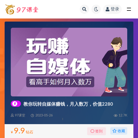
登录
全部
#
教你玩转自媒体赚钱，月入数万，价值2280
97课堂
2023-05-26
12.7K
9.9
收藏
签到
¥
钻石