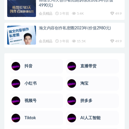
韩馆长90天创作者陪跑训练营2023年(价值
4990元)
会员精品
3 年前
5.4K
49.9
瀚文内容创作私密圈2023年(价值2980元)
会员精品
3 年前
15.5K
49.9
抖音
直播带货
小红书
淘宝
视频号
拼多多
Tiktok
AI人工智能