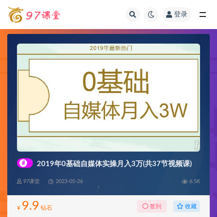
登录
全部
#
2019年0基础自媒体实操月入3万(共37节视频课)
97课堂
2023-05-26
6.5K
9.9
收藏
签到
¥
钻石