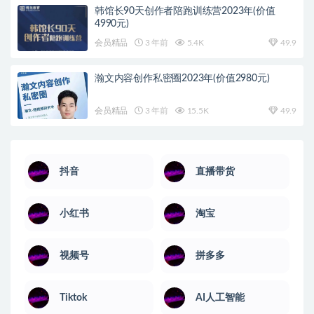
韩馆长90天创作者陪跑训练营2023年(价值
4990元)
会员精品
3 年前
5.4K
49.9
瀚文内容创作私密圈2023年(价值2980元)
会员精品
3 年前
15.5K
49.9
抖音
直播带货
小红书
淘宝
视频号
拼多多
Tiktok
AI人工智能