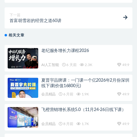
下一篇
首富胡雪岩的经营之道60讲
相关文章
老纪服务增长力课程2026
AI人工智能
6 天前
2.3K
49.9
夏晋宇品牌课：一门课一个亿2026年2月份深圳
线下课(价值16800元)
会员精品
6 月前
1.9K
49.9
飞橙营销增长系统5.0（11月24-26日线下课）
会员精品
8 月前
1.7K
49.9