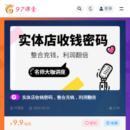
登录
全部
#
实体店收钱密码，整合充钱，利润翻倍
97课堂
2023-03-15
6.2K
9.9
收藏
签到
¥
钻石