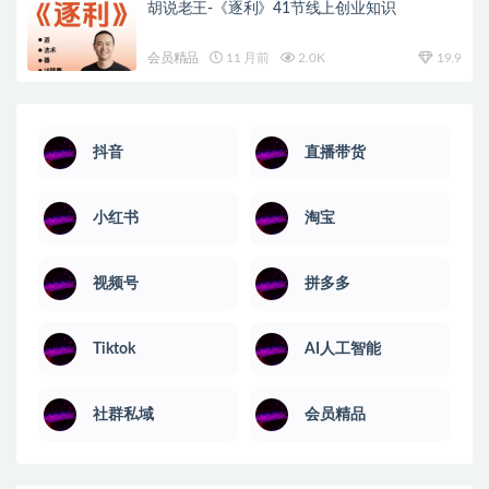
胡说老王-《逐利》41节线上创业知识
会员精品
11 月前
2.0K
19.9
抖音
直播带货
小红书
淘宝
视频号
拼多多
Tiktok
AI人工智能
社群私域
会员精品