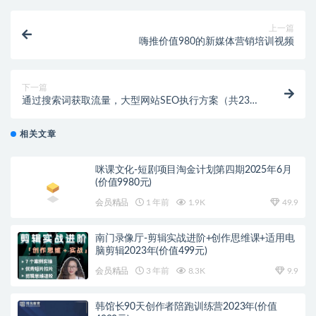
上一篇
嗨推价值980的新媒体营销培训视频
下一篇
通过搜索词获取流量，大型网站SEO执行方案（共23
课）
相关文章
咪课文化-短剧项目淘金计划第四期2025年6月
(价值9980元)
会员精品
1 年前
1.9K
49.9
南门录像厅-剪辑实战进阶+创作思维课+适用电
脑剪辑2023年(价值499元)
会员精品
3 年前
8.3K
9.9
韩馆长90天创作者陪跑训练营2023年(价值