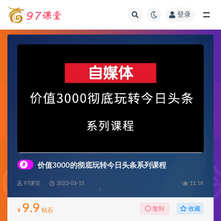
登录
全部
#
价值3000的彻底玩转今日头条系列课程
97课堂
2023-03-15
11.1K
9.9
收藏
签到
¥
钻石