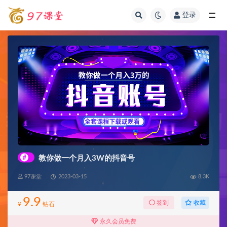
登录
全部
#
教你做一个月入3W的抖音号
97课堂
2023-03-15
8.3K
9.9
收藏
签到
¥
钻石
永久会员免费