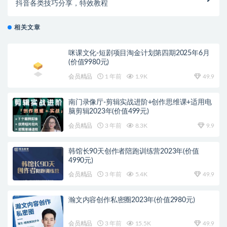
抖音各类技巧分享，特效教程
相关文章
咪课文化-短剧项目淘金计划第四期2025年6月
(价值9980元)
会员精品
1 年前
1.9K
49.9
南门录像厅-剪辑实战进阶+创作思维课+适用电
脑剪辑2023年(价值499元)
会员精品
3 年前
8.3K
9.9
韩馆长90天创作者陪跑训练营2023年(价值
4990元)
会员精品
3 年前
5.4K
49.9
瀚文内容创作私密圈2023年(价值2980元)
会员精品
3 年前
15.5K
49.9