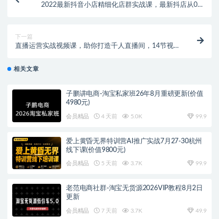
2022最新抖音小店精细化店群实战课，最新抖店从0-1
系统教学
下一篇
直播运营实战视频课，助你打造千人直播间，14节视频
课
相关文章
子鹏讲电商-淘宝私家班26年8月重磅更新(价值
4980元)
会员精品
4 天前
5.0K
99.9
爱上黄昏无界特训营AI推广实战7月27-30杭州
线下课(价值9800元)
会员精品
5 天前
3.7K
99.9
老范电商社群-淘宝无货源2026VIP教程8月2日
更新
会员精品
7 天前
3.7K
49.9