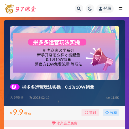
登录
全部
#
拼多多运营玩法实操，0.1改10W销量
97课堂
2023-02-12
11.5K
9.9
收藏
签到
¥
钻石
永久会员免费