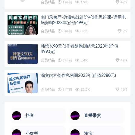
会员精品
1 年前
1.9K
49.9
南门录像厅-剪辑实战进阶+创作思维课+适用电
脑剪辑2023年(价值499元)
会员精品
3 年前
8.3K
9.9
韩馆长90天创作者陪跑训练营2023年(价值
4990元)
会员精品
3 年前
5.4K
49.9
瀚文内容创作私密圈2023年(价值2980元)
会员精品
3 年前
15.5K
49.9
抖音
直播带货
小红书
淘宝