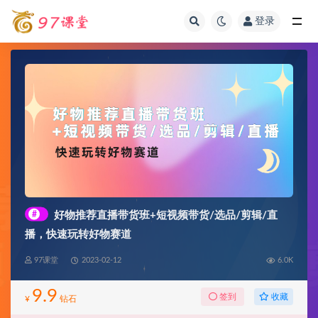
登录
全部
#
好物推荐直播带货班+短视频带货/选品/剪辑/直
播，快速玩转好物赛道
97课堂
2023-02-12
6.0K
9.9
收藏
签到
¥
钻石