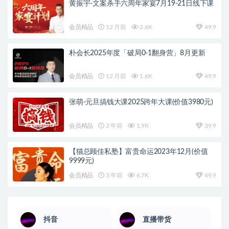
黄振宇-文案杀手六周年家宴7月19-21日线下课
会员精品
12 月前
2.6K
49.9
朴会长2025年度「破局0-1翻身营」8月更新
会员精品
12 月前
1.6K
49.9
张萌-元旦搞钱大课2025跨年大课(价值3980元)
会员精品
2 年前
1.9K
39.9
【猫总顾佳私塾】富贵命运2023年12月(价值
9999元)
会员精品
3 年前
6.7K
49.9
抖音
直播带货