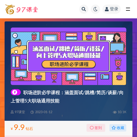
登录
全部
#
职场进阶必学课程：涵盖面试/跳槽/简历/谈薪/向
上管理5大职场通用技能
97课堂
2023-01-12
10.1K
9.9
收藏
签到
¥
钻石