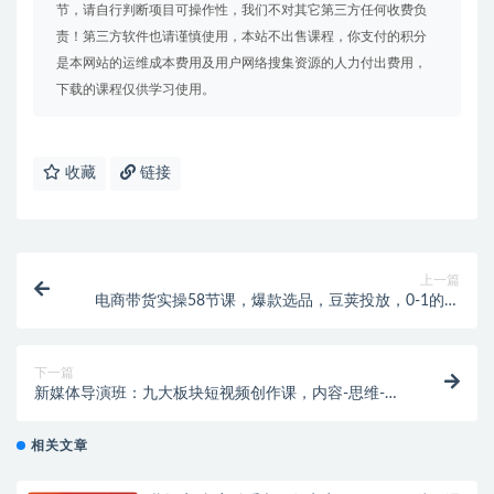
节，请自行判断项目可操作性，我们不对其它第三方任何收费负
责！第三方软件也请谨慎使用，本站不出售课程，你支付的积分
是本网站的运维成本费用及用户网络搜集资源的人力付出费用，
下载的课程仅供学习使用。
收藏
链接
上一篇
电商带货实操58节课，爆款选品，豆荚投放，0-1的搭
建
下一篇
新媒体导演班：九大板块短视频创作课，内容-思维-美
学-创作，全方位提升
相关文章