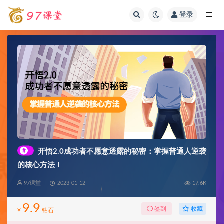
登录
全部
#
开悟2.0成功者不愿意透露的秘密：掌握普通人逆袭
的核心方法！
97课堂
2023-01-12
17.6K
9.9
收藏
签到
¥
钻石