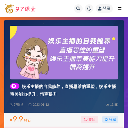
登录
全部
#
娱乐主播的自我修养，直播思维的重塑，娱乐主播
审美能力提升，情商提升
97课堂
2023-01-12
13.8K
9.9
收藏
签到
¥
钻石