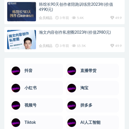
韩馆长90天创作者陪跑训练营2023年(价值
4990元)
会员精品
3 年前
5.4K
49.9
瀚文内容创作私密圈2023年(价值2980元)
会员精品
3 年前
15.5K
49.9
抖音
直播带货
小红书
淘宝
视频号
拼多多
Tiktok
AI人工智能