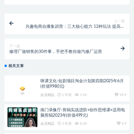
上一篇
兴趣电商自播集训营：三大核心能力 12种玩法 提高销
量，核心落地实操！
下一篇
修理厂做销售的30件事，手把手教你做汽修厂运营
相关文章
咪课文化-短剧项目淘金计划第四期2025年6月
(价值9980元)
会员精品
1 年前
1.9K
49.9
南门录像厅-剪辑实战进阶+创作思维课+适用电
脑剪辑2023年(价值499元)
会员精品
3 年前
8.3K
9.9