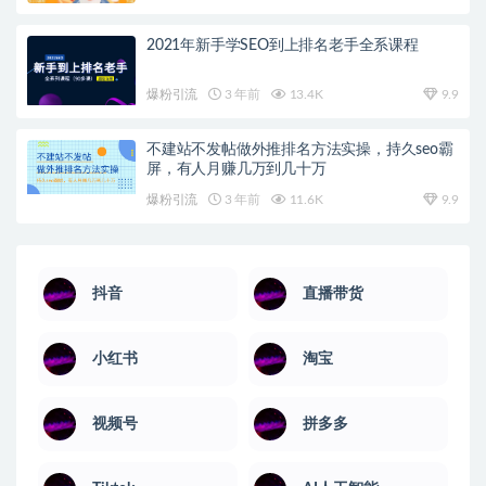
2021年新手学SEO到上排名老手全系课程
爆粉引流
3 年前
13.4K
9.9
不建站不发帖做外推排名方法实操，持久seo霸
屏，有人月赚几万到几十万
爆粉引流
3 年前
11.6K
9.9
抖音
直播带货
小红书
淘宝
视频号
拼多多