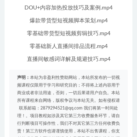
DOU+内容加热投放技巧及案例.mp4
爆款带货型短视频脚本策划.mp4
零基础带货型短视频剪辑技巧.mp4
零基础新人直播间排品流程.mp4
直播间敏感词详解及规避技巧.mp4
声明：
本站为非盈利性赞助网站，本站所发布的一切视
频课程仅限用于学习和研究目的；不得将上述内容用于
商业或者非法用途，否则，一切后果请用户自负。本站
所有课程来自网络，版权争议与本站无关。如有侵权请
联系邮箱：2879294521@qq.com 我们将第一时间处
理！。项目教程如涉及其它第三方收费服务环节，请自
行判断项目可操作性，我们不对其它第三方任何收费负
责！第三方软件也请谨慎使用，本站不出售课程，你支