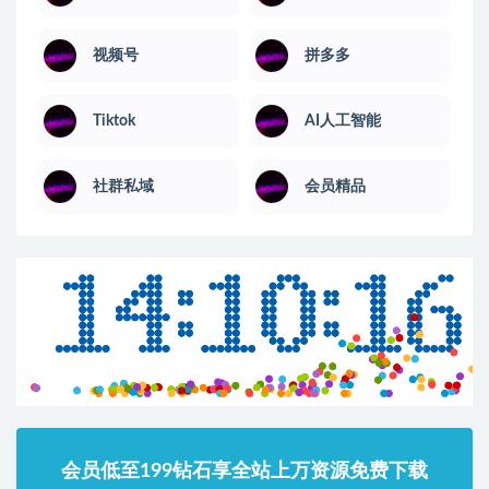
视频号
拼多多
Tiktok
AI人工智能
社群私域
会员精品
会员低至199钻石享全站上万资源免费下载