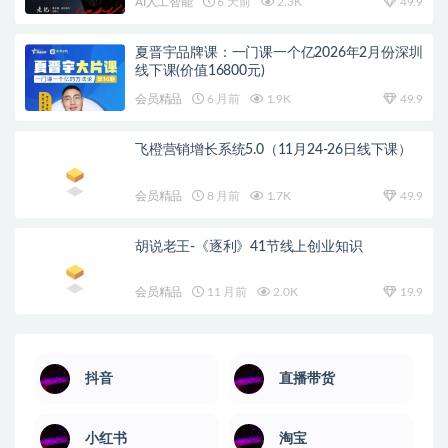
AI人工智能
6 天前
2.3K
49.9
夏晋宇品牌课：一门课一个亿2026年2月份深圳
线下课(价值16800元)
会员精品
6 月前
1.9K
49.9
飞橙营销增长系统5.0（11月24-26日线下课）
会员精品
8 月前
1.7K
49.9
胡说老王-《逐利》41节线上创业知识
会员精品
11 月前
2.0K
19.9
抖音
直播带货
小红书
淘宝