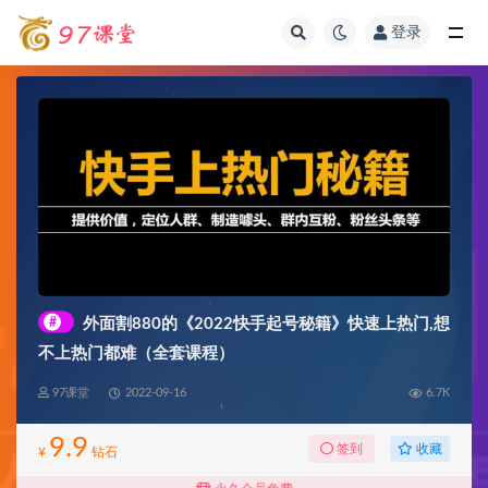
登录
全部
#
外面割880的《2022快手起号秘籍》快速上热门,想
不上热门都难（全套课程）
97课堂
2022-09-16
6.7K
9.9
收藏
签到
¥
钻石