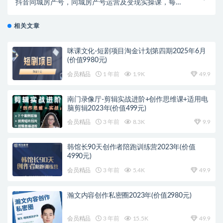
抖音同城房产号，同城房产号运营及变现实操课，每发
一条视频赚1000-3000元
相关文章
咪课文化-短剧项目淘金计划第四期2025年6月
(价值9980元)
会员精品
1 年前
1.9K
49.9
南门录像厅-剪辑实战进阶+创作思维课+适用电
脑剪辑2023年(价值499元)
会员精品
3 年前
8.3K
9.9
韩馆长90天创作者陪跑训练营2023年(价值
4990元)
会员精品
3 年前
5.4K
49.9
瀚文内容创作私密圈2023年(价值2980元)
会员精品
3 年前
15.5K
49.9