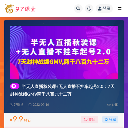
登录
全部
#
半无人直播秋装课+无人直播不挂车起号2.0：7天
封神战绩GMV两千八百九十二万
97课堂
2022-09-16
6.4K
9.9
收藏
签到
¥
钻石