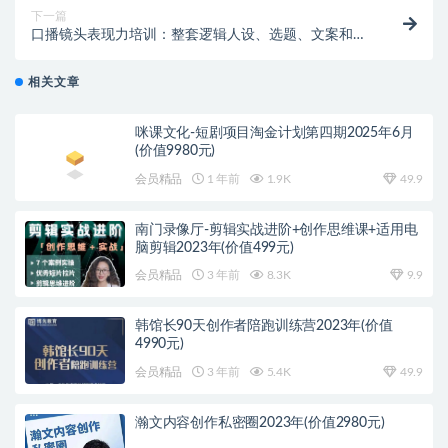
下一篇
口播镜头表现力培训：整套逻辑人设、选题、文案和表
达
相关文章
咪课文化-短剧项目淘金计划第四期2025年6月
(价值9980元)
会员精品
1 年前
1.9K
49.9
南门录像厅-剪辑实战进阶+创作思维课+适用电
脑剪辑2023年(价值499元)
会员精品
3 年前
8.3K
9.9
韩馆长90天创作者陪跑训练营2023年(价值
4990元)
会员精品
3 年前
5.4K
49.9
瀚文内容创作私密圈2023年(价值2980元)