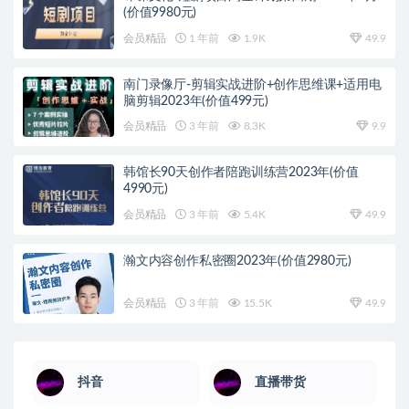
(价值9980元)
会员精品
1 年前
1.9K
49.9
南门录像厅-剪辑实战进阶+创作思维课+适用电
脑剪辑2023年(价值499元)
会员精品
3 年前
8.3K
9.9
韩馆长90天创作者陪跑训练营2023年(价值
4990元)
会员精品
3 年前
5.4K
49.9
瀚文内容创作私密圈2023年(价值2980元)
会员精品
3 年前
15.5K
49.9
抖音
直播带货