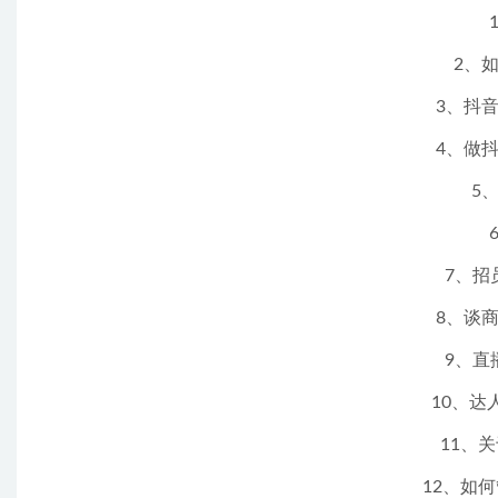
2、
3、抖
4、做
5
7、招
8、谈
9、直
10、达
11、
12、如