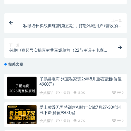
上一篇
私域增长实战训练营(第五期)，打造私域用户+营收的双
核增长引擎
下一篇
兴趣电商起号实操素材共享爆单营（22节主课＋电商资
料素材包）
相关文章
子鹏讲电商-淘宝私家班26年8月重磅更新(价值
4980元)
会员精品
4 天前
5.0K
99.9
爱上黄昏无界特训营AI推广实战7月27-30杭州
线下课(价值9800元)
会员精品
5 天前
3.7K
99.9