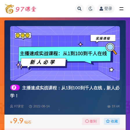
登录
全部
#
主播速成实战课程：从1到100到千人在线，新人必
学！
97课堂
2022-08-14
19.6K
9.9
收藏
签到
¥
钻石