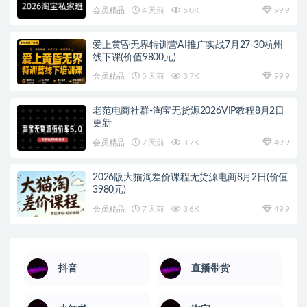
会员精品
4 天前
5.0K
99.9
爱上黄昏无界特训营AI推广实战7月27-30杭州
线下课(价值9800元)
会员精品
5 天前
3.7K
99.9
老范电商社群-淘宝无货源2026VIP教程8月2日
更新
会员精品
7 天前
3.7K
49.9
2026版大猫淘差价课程无货源电商8月2日(价值
3980元)
会员精品
7 天前
3.6K
49.9
抖音
直播带货