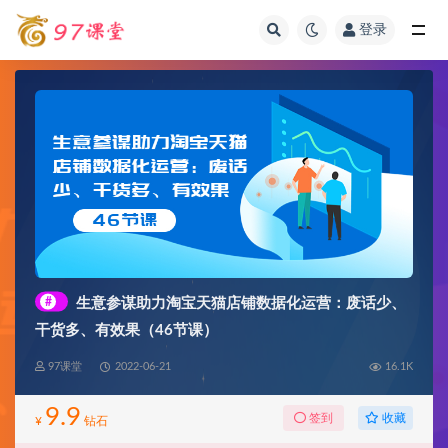
登录
全部
#
生意参谋助力淘宝天猫店铺数据化运营：废话少、
干货多、有效果（46节课）
97课堂
2022-06-21
16.1K
9.9
收藏
签到
¥
钻石