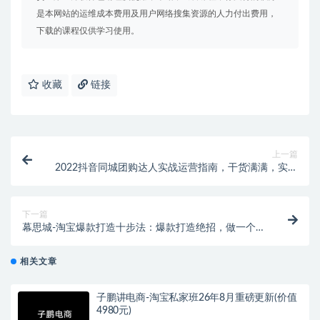
是本网站的运维成本费用及用户网络搜集资源的人力付出费用，
下载的课程仅供学习使用。
收藏
链接
上一篇
2022抖音同城团购达人实战运营指南，干货满满，实操
性强，从入门到精通
下一篇
幕思城-淘宝爆款打造十步法：爆款打造绝招，做一个
赚钱的店铺（10节课）
相关文章
子鹏讲电商-淘宝私家班26年8月重磅更新(价值
4980元)