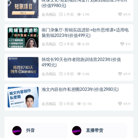
咪课文化-短剧项目淘金计划第四期2025年6月
(价值9980元)
会员精品
1 年前
1.9K
49.9
南门录像厅-剪辑实战进阶+创作思维课+适用电
脑剪辑2023年(价值499元)
会员精品
3 年前
8.3K
9.9
韩馆长90天创作者陪跑训练营2023年(价值
4990元)
会员精品
3 年前
5.4K
49.9
瀚文内容创作私密圈2023年(价值2980元)
会员精品
3 年前
15.5K
49.9
抖音
直播带货