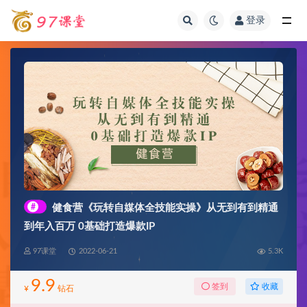
登录
全部
#
健食营《玩转自媒体全技能实操》从无到有到精通
到年入百万 0基础打造爆款IP
97课堂
2022-06-21
5.3K
9.9
收藏
签到
¥
钻石