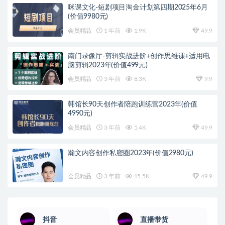
咪课文化-短剧项目淘金计划第四期2025年6月
(价值9980元)
会员精品
1 年前
1.9K
49.9
南门录像厅-剪辑实战进阶+创作思维课+适用电
脑剪辑2023年(价值499元)
会员精品
3 年前
8.3K
9.9
韩馆长90天创作者陪跑训练营2023年(价值
4990元)
会员精品
3 年前
5.4K
49.9
瀚文内容创作私密圈2023年(价值2980元)
会员精品
3 年前
15.5K
49.9
抖音
直播带货