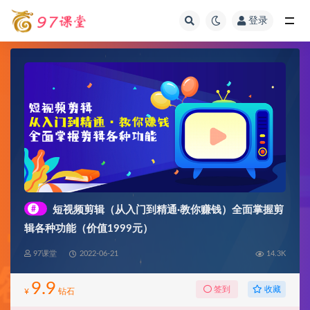
登录
全部
#
短视频剪辑（从入门到精通·教你赚钱）全面掌握剪
辑各种功能（价值1999元）
97课堂
2022-06-21
14.3K
9.9
收藏
签到
¥
钻石