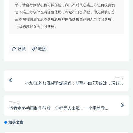
节，请自行判断项目可操作性，我们不对其它第三方任何收费负
责！第三方软件也请谨慎使用，本站不出售课程，你支付的积分
是本网站的运维成本费用及用户网络搜集资源的人力付出费用，
下载的课程仅供学习使用。
收藏
链接
上一篇
小九归途·短视频群爆课程：新手小白7天破冰，玩转抖
音爆量秘籍
下一篇
抖音定格动画制作教程，全程无人出境，一个用差异化
方式的美食赛道
相关文章