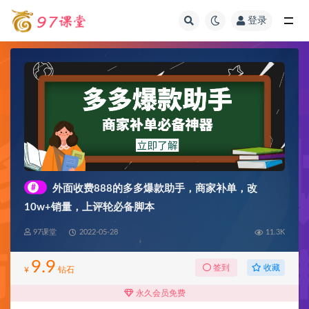
登录
全部
#
外面收费888的多多爆款助手，商家补单，改
10w+销量，上评轮必备脚本
97课堂
2022-05-28
11.3K
9.9
收藏
签到
¥
钻石
永久会员免费