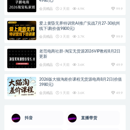
4980元)
会员精品
2 天前
4.9K
99.9
爱上黄昏无界特训营AI推广实战7月27-30杭州
线下课(价值9800元)
会员精品
3 天前
3.7K
99.9
老范电商社群-淘宝无货源2026VIP教程8月2日
更新
会员精品
4 天前
3.6K
49.9
2026版大猫淘差价课程无货源电商8月2日(价值
3980元)
会员精品
5 天前
3.6K
49.9
抖音
直播带货