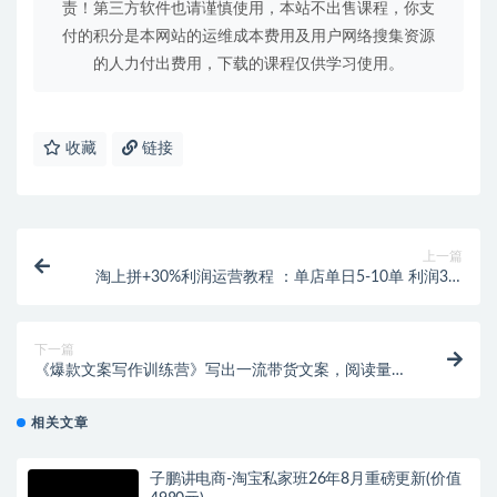
责！第三方软件也请谨慎使用，本站不出售课程，你支
付的积分是本网站的运维成本费用及用户网络搜集资源
的人力付出费用，下载的课程仅供学习使用。
收藏
链接
上一篇
淘上拼+30%利润运营教程 ：单店单日5-10单 利润30-
50元（全套玩法视频）
下一篇
《爆款文案写作训练营》写出一流带货文案，阅读量提
升10-100倍（33课时）
相关文章
子鹏讲电商-淘宝私家班26年8月重磅更新(价值