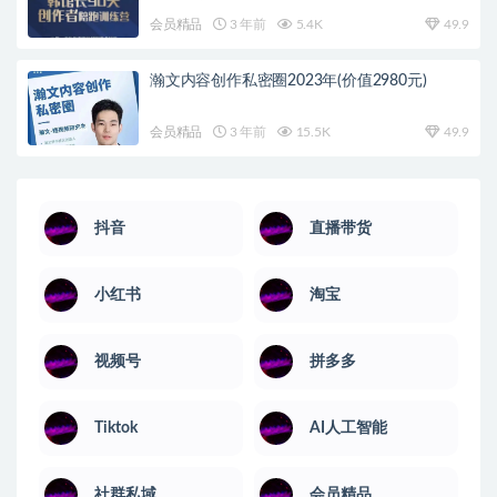
会员精品
3 年前
5.4K
49.9
瀚文内容创作私密圈2023年(价值2980元)
会员精品
3 年前
15.5K
49.9
抖音
直播带货
小红书
淘宝
视频号
拼多多
Tiktok
AI人工智能
社群私域
会员精品