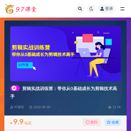
登录
全部
#
剪辑实战训练营：带你从0基础成长为剪辑技术高
手
97课堂
2022-04-18
11.5K
9.9
收藏
签到
¥
钻石