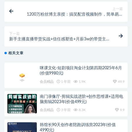
上一篇
1200万粉丝博主亲授：搞笑配音视频制作，简单易上
手，亲测10天2W+粉丝
下一篇
新手主播直播带货实战+信任感塑造+月薪3w的带货主
播话术逻辑构建
相关文章
咪课文化-短剧项目淘金计划第四期2025年6月
(价值9980元)
会员精品
1 年前
1.9K
49.9
南门录像厅-剪辑实战进阶+创作思维课+适用电
脑剪辑2023年(价值499元)
会员精品
3 年前
8.3K
9.9
韩馆长90天创作者陪跑训练营2023年(价值
4990元)