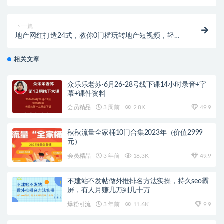
摄知识和剪辑技巧
下一篇
地产网红打造24式，教你0门槛玩转地产短视频，轻松
做年入百万的地产网红
相关文章
众乐乐老苏·6月26-28号线下课14小时录音+字
幕+课件资料
会员精品
3 周前
2.8K
49.9
秋秋流量全家桶10门合集2023年（价值2999
元）
会员精品
3 年前
18.3K
49.9
不建站不发帖做外推排名方法实操，持久seo霸
屏，有人月赚几万到几十万
爆粉引流
3 年前
11.6K
9.9