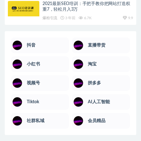
2021最新SEO培训：手把手教你把网站打造权
重7，轻松月入3万
爆粉引流
3 年前
6.7K
9.9
抖音
直播带货
小红书
淘宝
视频号
拼多多
Tiktok
AI人工智能
社群私域
会员精品