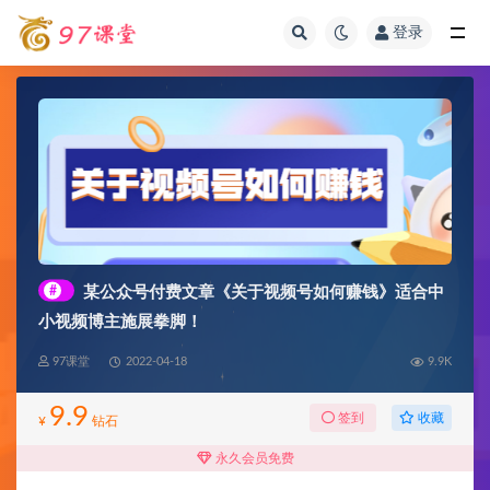
登录
全部
#
某公众号付费文章《关于视频号如何赚钱》适合中
小视频博主施展拳脚！
97课堂
2022-04-18
9.9K
9.9
收藏
签到
¥
钻石
永久会员免费