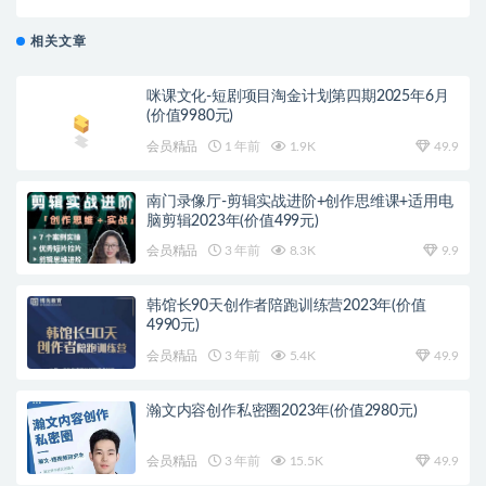
说，轻松掌握流量密码
相关文章
咪课文化-短剧项目淘金计划第四期2025年6月
(价值9980元)
会员精品
1 年前
1.9K
49.9
南门录像厅-剪辑实战进阶+创作思维课+适用电
脑剪辑2023年(价值499元)
会员精品
3 年前
8.3K
9.9
韩馆长90天创作者陪跑训练营2023年(价值
4990元)
会员精品
3 年前
5.4K
49.9
瀚文内容创作私密圈2023年(价值2980元)
会员精品
3 年前
15.5K
49.9