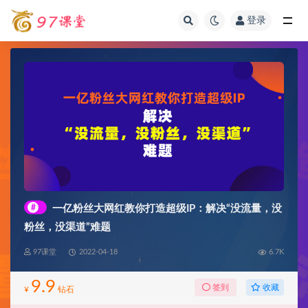
登录
全部
#
一亿粉丝大网红教你打造超级IP：解决“没流量，没
粉丝，没渠道”难题
97课堂
2022-04-18
6.7K
9.9
收藏
签到
¥
钻石