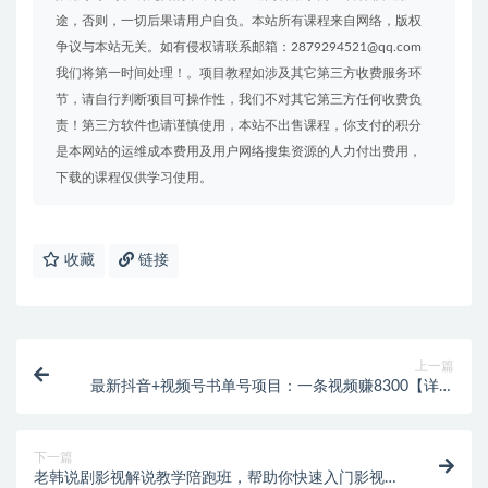
途，否则，一切后果请用户自负。本站所有课程来自网络，版权
争议与本站无关。如有侵权请联系邮箱：2879294521@qq.com
我们将第一时间处理！。项目教程如涉及其它第三方收费服务环
节，请自行判断项目可操作性，我们不对其它第三方任何收费负
责！第三方软件也请谨慎使用，本站不出售课程，你支付的积分
是本网站的运维成本费用及用户网络搜集资源的人力付出费用，
下载的课程仅供学习使用。
收藏
链接
上一篇
最新抖音+视频号书单号项目：一条视频赚8300【详细
教程+AI语音合成软件】
下一篇
老韩说剧影视解说教学陪跑班，帮助你快速入门影视解