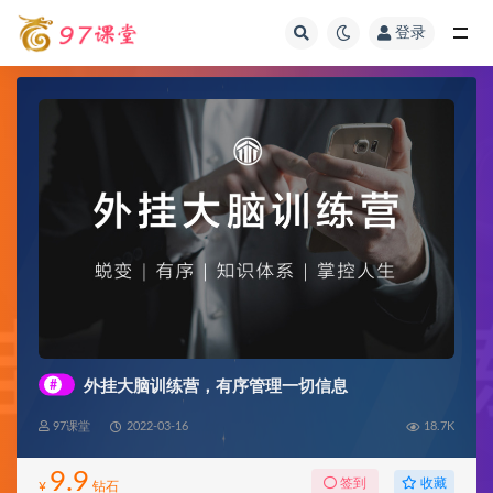
登录
全部
#
外挂大脑训练营，有序管理一切信息
97课堂
2022-03-16
18.7K
9.9
收藏
签到
¥
钻石