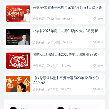
黄振宇-文案杀手六周年家宴7月19-21日线下课
会员精品
12 月前
2.6K
49.9
朴会长2025年度「破局0-1翻身营」8月更新
会员精品
12 月前
1.6K
49.9
张萌-元旦搞钱大课2025跨年大课(价值3980元)
会员精品
2 年前
1.9K
39.9
【猫总顾佳私塾】富贵命运2023年12月(价值
9999元)
会员精品
3 年前
6.7K
49.9