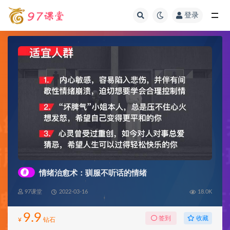
登录
全部
#
情绪治愈术：驯服不听话的情绪
97课堂
2022-03-16
18.0K
9.9
收藏
签到
¥
钻石