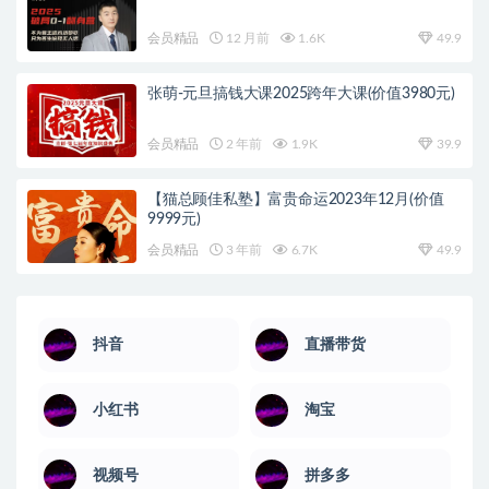
会员精品
12 月前
1.6K
49.9
张萌-元旦搞钱大课2025跨年大课(价值3980元)
会员精品
2 年前
1.9K
39.9
【猫总顾佳私塾】富贵命运2023年12月(价值
9999元)
会员精品
3 年前
6.7K
49.9
抖音
直播带货
小红书
淘宝
视频号
拼多多